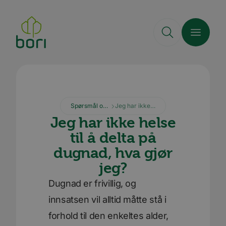
Hopp
til
hovedinnhold
Spørsmål og svar
Jeg har ikke helse til å delta på dugnad, hva gjør jeg?
Jeg har ikke helse
til å delta på
dugnad, hva gjør
jeg?
Dugnad er frivillig, og
innsatsen vil alltid måtte stå i
forhold til den enkeltes alder,