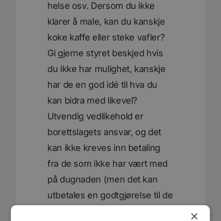
helse osv. Dersom du ikke
klarer å male, kan du kanskje
koke kaffe eller steke vafler?
Gi gjerne styret beskjed hvis
du ikke har mulighet, kanskje
har de en god idé til hva du
kan bidra med likevel?
Utvendig vedlikehold er
borettslagets ansvar, og det
kan ikke kreves inn betaling
fra de som ikke har vært med
på dugnaden (men det kan
utbetales en godtgjørelse til de
som var med å bidra).
×