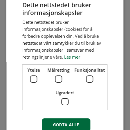
Dugnader er ofte hyggelige og
Dette nettstedet bruker
informasjonskapsler
sosiale, og sparer borettslaget
for utgifter og holder
Dette nettstedet bruker
informasjonskapsler (cookies) for å
felleskostnadene nede.
forbedre opplevelsen din. Ved å bruke
nettstedet vårt samtykker du til bruk av
informasjonskapsler i samsvar med
retningslinjene våre.
Les mer
Ytelse
Målretting
Funksjonalitet
Ugradert
GODTA ALLE