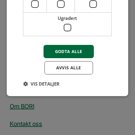
Ugradert
63 89 02 00
firmapost@bori.no
Mandag - fredag
08:00 - 16:00
GODTA ALLE
1. juni - 31. august
08:00 - 15:30
AVVIS ALLE
Medlemsservice
09:00 - 14:00
VIS DETALJER
Om BORI
Ytelse
Målretting
Funksjonalitet
Ugradert
Kontakt oss
Ytelsescookies brukes til å se hvordan besøkende
bruker nettstedet, f.eks. analytiske