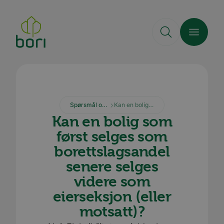
Hopp
til
hovedinnhold
Spørsmål og svar
Kan en bolig som først selges som borettslagsandel senere selges videre som eierseksjon (eller motsatt)?
Kan en bolig som
først selges som
borettslagsandel
senere selges
videre som
eierseksjon (eller
motsatt)?