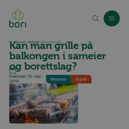
Hopp
til
hovedinnhold
Kan man grille på
Styret
Aktuelt
Kan man grille på balkongen i sameier og borettslag?
balkongen i sameier
og borettslag?
Publisert 15. mai.
Medlem
Styret
2019