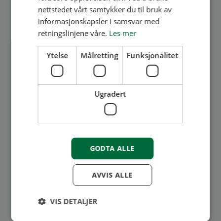
Her er ryddetipsene!
nettstedet vårt samtykker du til bruk av
informasjonskapsler i samsvar med
Her er 10 nyttige vårryddevettregler som kan
retningslinjene våre.
Les mer
hjelpe deg under vårens dugnad. 1. Planlegg i
Ytelse
Målretting
Funksjonalitet
god tid og meld fra om hvor og når dugnaden
finner sted, heng opp plakater og send ut
informasjon. Ra...
Ugradert
Les mer
GODTA ALLE
AVVIS ALLE
VIS DETALJER