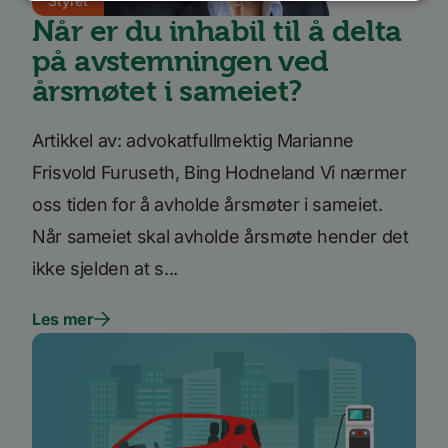
Styret
Når er du inhabil til å delta
Ytelse
Målretting
Funksjonalitet
på avstemningen ved
Ugradert
årsmøtet i sameiet?
Ytelsescookies brukes til å se hvordan besøkende
bruker nettstedet, f.eks. analytiske
Artikkel av: advokatfullmektig Marianne
informasjonskapsler. Disse informasjonskapslene
kan ikke brukes til å direkte identifisere en bestemt
Frisvold Furuseth, Bing Hodneland Vi nærmer
besøkende.
Forsørger
oss tiden for å avholde årsmøter i sameiet.
Navn
Utløpsdato
Beskrivelse
/
Domene
Når sameiet skal avholde årsmøte hender det
_ga_SK0CXE3F39
.bori.no
1 år 1
Denne
måned
informasjonskapsele
ikke sjelden at s...
brukes av Google Ana
for å opprettholde
økttilstanden.
Les mer
_ga
1 år 1
Dette
Google
måned
informasjonskapseln
LLC
er knyttet til Google
.bori.no
Universal Analytics -
en betydelig oppdate
Googles mer brukte
analysetjeneste. De
informasjonskapsele
brukes til å skille uni