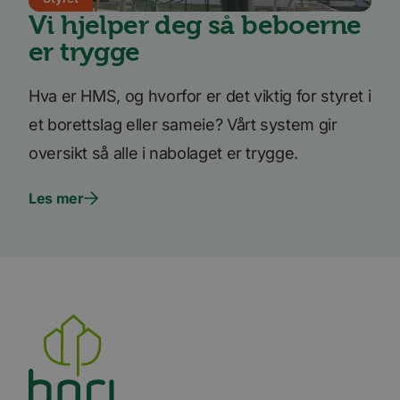
_fbp
3 måneder
Brukt 
Meta Platform
å lever
Vi hjelper deg så beboerne
Inc.
reklam
.bori.no
som fo
er trygge
sannti
tredje
bcookie
11
Dette e
Microsoft
Hva er HMS, og hvorfor er det viktig for styret i
måneder 4
MSN-pa
Corporation
uker
inform
.linkedin.com
et borettslag eller sameie? Vårt system gir
for del
innhol
oversikt så alle i nabolaget er trygge.
nettste
medier
Les mer