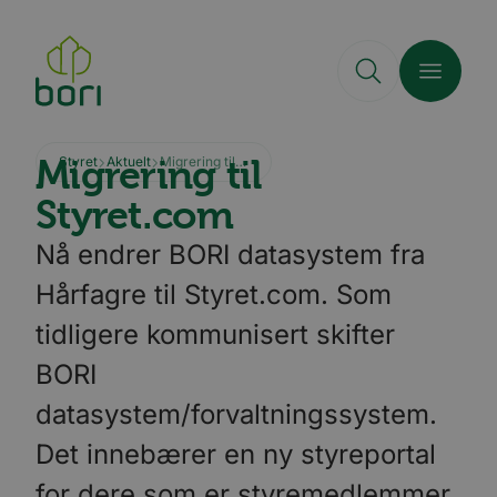
Hopp
til
hovedinnhold
Migrering til
Styret
Aktuelt
Migrering til Styret.com
Styret.com
Nå endrer BORI datasystem fra
Hårfagre til Styret.com. Som
tidligere kommunisert skifter
BORI
datasystem/forvaltningssystem.
Det innebærer en ny styreportal
for dere som er styremedlemmer.