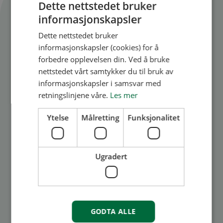
Flere artikler
Dette nettstedet bruker
informasjonskapsler
Se alle artikler
Dette nettstedet bruker
informasjonskapsler (cookies) for å
forbedre opplevelsen din. Ved å bruke
nettstedet vårt samtykker du til bruk av
informasjonskapsler i samsvar med
retningslinjene våre.
Les mer
Ytelse
Målretting
Funksjonalitet
Medlem
Styret
Ugradert
Søk midler fra BORI-fondet
2017!
I august 2017 blir det ny tildeling av midler fra
GODTA ALLE
BORI-fondet. hva er bori-fondet? BORI ønsker