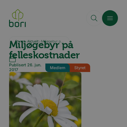
Hopp
til
hovedinnhold
Miljøgebyr på
Styret
Aktuelt
Miljøgebyr på felleskostnader
felleskostnader
Publisert 26. jun.
Medlem
Styret
2017