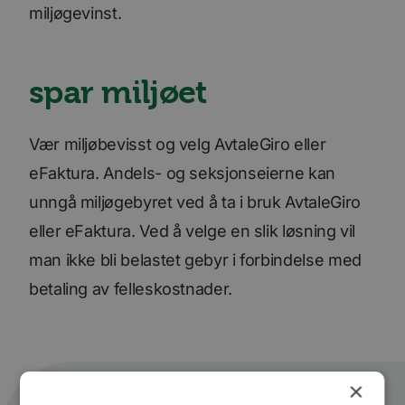
miljøgevinst.
spar miljøet
Vær miljøbevisst og velg AvtaleGiro eller
eFaktura. Andels- og seksjonseierne kan
unngå miljøgebyret ved å ta i bruk AvtaleGiro
eller eFaktura. Ved å velge en slik løsning vil
man ikke bli belastet gebyr i forbindelse med
betaling av felleskostnader.
×