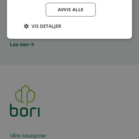
å bidra til å skape et godt nærmiljø for barn og
AVVIS ALLE
unge i Romerike og Indre Østfold, og lanserte i
VIS DETALJER
...
Les mer
Ytelse
Målretting
Funksjonalitet
Ugradert
Ytelsescookies brukes til å se hvordan besøkende
bruker nettstedet, f.eks. analytiske
informasjonskapsler. Disse informasjonskapslene
kan ikke brukes til å direkte identifisere en bestemt
besøkende.
Forsørger
Navn
Utløpsdato
Beskrivelse
/
Domene
_ga_SK0CXE3F39
.bori.no
1 år 1
Denne
måned
informasjonskapsele
brukes av Google Ana
for å opprettholde
økttilstanden.
Våre lokasjoner