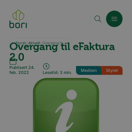
Hopp
til
hovedinnhold
Overgang til eFaktura
Styret
Aktuelt
Overgang til eFaktura 2.0
2.0
Publisert 24.
Medlem
Styret
feb. 2022
Lesetid: 3 min.