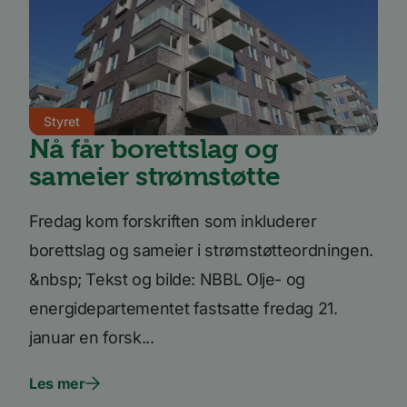
grenses
li_gc
5 måneder
Brukes 
LinkedIn
4 uker
gjesten
Corporation
bruk a
.linkedin.com
inform
til ikk
formål
YSC
Sesjon
Denne
Google LLC
Styret
inform
.youtube.com
Nå får borettslag og
er satt
å spore
sameier strømstøtte
inneby
AnalyticsSyncHistory
1 måned
Brukes 
LinkedIn
inform
Corporation
Fredag kom forskriften som inkluderer
tidspun
.linkedin.com
synkro
lms_ana
borettslag og sameier i strømstøtteordningen.
for bru
angitt
&nbsp; Tekst og bilde: NBBL Olje- og
_fbp
3 måneder
Brukt 
Meta Platform
energidepartementet fastsatte fredag 21.
å lever
Inc.
reklam
.bori.no
januar en forsk...
som fo
sannti
tredje
Les mer
bcookie
11
Dette e
Microsoft
måneder 4
MSN-pa
Corporation