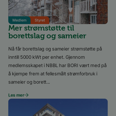
inform
hvorda
på nett
nettste
Medlem
Styret
UserMatchHistory
1 måned
Denne
LinkedIn
inform
Corporation
Mer strømstøtte til
brukes 
.linkedin.com
besøke
borettslag og sameier
releva
kan pr
basert
besøke
Nå får borettslag og sameier strømstøtte på
prefera
inntill 5000 kWt per enhet. Gjennom
li_sugr
3 måneder
LinkedIn
.linkedin.com
medlemsskapet i NBBL har BORI vært med på
VISITOR_INFO1_LIVE
5 måneder
Denne
Google LLC
å kjempe frem at fellesmålt strømforbruk i
4 uker
inform
.youtube.com
er satt
å holde
sameier og borett...
brukerp
Youtub
innebyg
Les mer
den ka
om bes
nettst
nye ell
versjo
Youtub