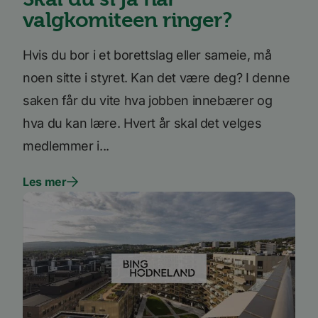
Forsørger
valgkomiteen ringer?
Navn
Utløpsdato
Beskrivelse
/
Domene
_ga_SK0CXE3F39
.bori.no
1 år 1
Denne
måned
informasjonskapsele
Hvis du bor i et borettslag eller sameie, må
brukes av Google Ana
for å opprettholde
noen sitte i styret. Kan det være deg? I denne
økttilstanden.
saken får du vite hva jobben innebærer og
_ga
1 år 1
Dette
Google
måned
informasjonskapseln
LLC
hva du kan lære. Hvert år skal det velges
er knyttet til Google
.bori.no
Universal Analytics -
en betydelig oppdate
medlemmer i...
Googles mer brukte
analysetjeneste. De
informasjonskapsele
Les mer
brukes til å skille uni
brukere ved å tilordn
tilfeldig generert n
som en klientidentifi
Google
Den er inkludert i hv
Privacy Policy
sideforespørsel på et
nettsted og brukes ti
beregne besøkende, 
kampanjedata for
nettstedsanalyserap