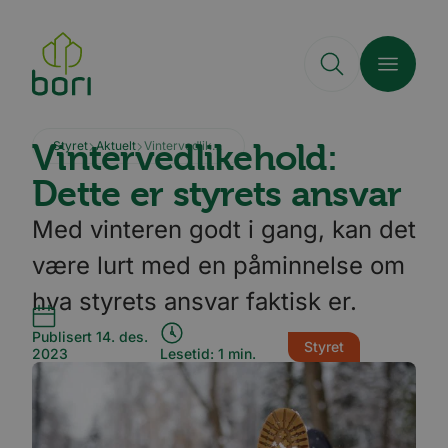
Hopp
til
hovedinnhold
Vintervedlikehold:
Styret
Aktuelt
Vintervedlikehold: Dette er styrets ansvar
Dette er styrets ansvar
Med vinteren godt i gang, kan det
være lurt med en påminnelse om
hva styrets ansvar faktisk er.
Publisert 14. des.
Styret
2023
Lesetid: 1 min.