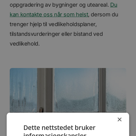
oppgradering av bygninger og uteareal.
Du
kan kontakte oss når som helst
, dersom du
trenger hjelp til vedlikeholdsplaner,
tilstandsvurderinger eller bistand ved
vedlikehold.
×
Dette nettstedet bruker
informasjonskapsler