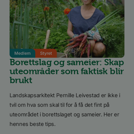
besøke
prefera
li_sugr
3 måneder
LinkedIn
.linkedin.com
VISITOR_INFO1_LIVE
5 måneder
Denne
Google LLC
4 uker
inform
.youtube.com
er satt
å holde
brukerp
Youtub
innebyg
Medlem
Styret
den ka
Borettslag og sameier: Skap
om bes
nettst
nye ell
uteområder som faktisk blir
versjo
Youtub
brukt
grenses
li_gc
5 måneder
Brukes 
LinkedIn
4 uker
gjesten
Landskapsarkitekt Pernille Leivestad er ikke i
Corporation
bruk a
.linkedin.com
inform
tvil om hva som skal til for å få det fint på
til ikk
formål
uteområdet i borettslaget og sameier. Her er
YSC
Sesjon
Denne
Google LLC
hennes beste tips.
inform
.youtube.com
er satt
å spore