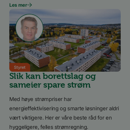
inneby
Les mer
AnalyticsSyncHistory
1 måned
Brukes 
LinkedIn
inform
Corporation
tidspun
.linkedin.com
synkro
lms_ana
for bru
angitt
_fbp
3 måneder
Brukt 
Meta Platform
å lever
Inc.
reklam
.bori.no
som fo
sannti
tredje
Styret
bcookie
11
Dette e
Microsoft
Slik kan borettslag og
måneder 4
MSN-pa
Corporation
uker
inform
.linkedin.com
sameier spare strøm
for del
innhol
nettste
medier
Med høye strømpriser har
energieffektivisering og smarte løsninger aldri
vært viktigere. Her er våre beste råd for en
hyggeligere, felles strømregning.