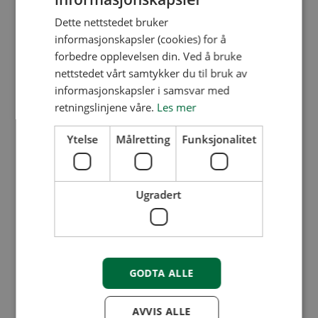
TREKKFULLE VINDUER
: Kondens på vinduene kan
Dette nettstedet bruker
være tegn på at de ikke er helt tette. Som styreleder
informasjonskapsler (cookies) for å
er du ansvarlig for at borettslagets bygningsmasse er
forbedre opplevelsen din. Ved å bruke
i god stand.
nettstedet vårt samtykker du til bruk av
informasjonskapsler i samsvar med
retningslinjene våre.
Les mer
Sørg for trygg aking
Ytelse
Målretting
Funksjonalitet
De aller minste beboerne i sameiet eller
borettslaget tenker nok ikke så mye på
Ugradert
trekkfulle bygninger, men de bryr seg mye om
lekearealet utenfor. På vinteren er det både
aking og annen lek på lekeplassen. Der barna
GODTA ALLE
aker bør styret vurdere å få fjernet trær,
steiner eller andre hindringer før vinteren.
AVVIS ALLE