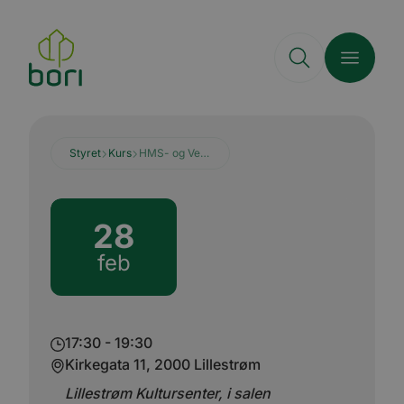
Hopp
til
hovedinnhold
Styret
Kurs
HMS- og Vedlikeholdsseminar
28
feb
17:30 - 19:30
Kirkegata 11, 2000 Lillestrøm
Lillestrøm Kultursenter, i salen