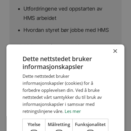
Utfordringene ved oppstarten av
HMS arbeidet
Hvordan styret bør jobbe med HMS
17:45 Ræder Bing om HMS
×
Dette nettstedet bruker
Kravene til HMS styring
informasjonskapsler
Styrets ansvar på vegne av
Dette nettstedet bruker
informasjonskapsler (cookies) for å
boligselskapet
forbedre opplevelsen din. Ved å bruke
Individuelle ansvar for det enkelte
nettstedet vårt samtykker du til bruk av
informasjonskapsler i samsvar med
styremedlem
retningslinjene våre.
Les mer
18:30 Pakkeløsning og digitalt HMS-
Ytelse
Målretting
Funksjonalitet
system