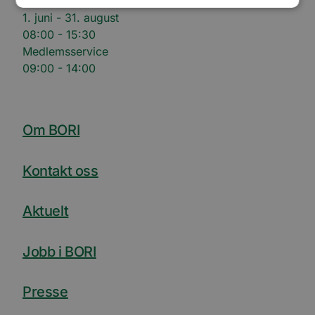
08:00 - 16:00
1. juni - 31. august
08:00 - 15:30
Ytelse
Målretting
Funksjonalitet
Medlemsservice
Ugradert
09:00 - 14:00
Ytelsescookies brukes til å se hvordan besøkende
bruker nettstedet, f.eks. analytiske
informasjonskapsler. Disse informasjonskapslene
kan ikke brukes til å direkte identifisere en bestemt
besøkende.
Om BORI
Forsørger
Navn
Utløpsdato
Beskrivelse
/
Domene
Kontakt oss
_ga_SK0CXE3F39
.bori.no
1 år 1
Denne
måned
informasjonskapsele
brukes av Google Ana
Aktuelt
for å opprettholde
økttilstanden.
_ga
1 år 1
Dette
Google
Jobb i BORI
måned
informasjonskapseln
LLC
er knyttet til Google
.bori.no
Universal Analytics -
en betydelig oppdate
Presse
Googles mer brukte
analysetjeneste. De
informasjonskapsele