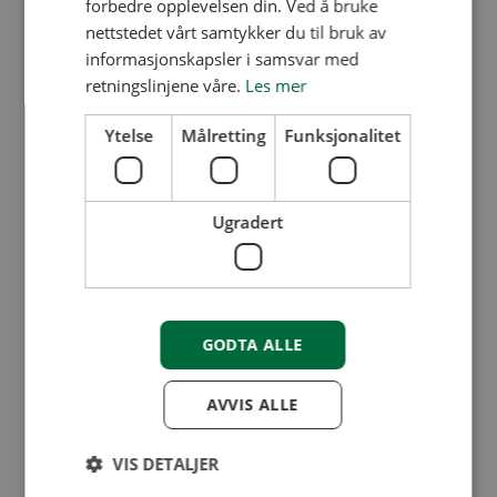
forbedre opplevelsen din. Ved å bruke
nettstedet vårt samtykker du til bruk av
informasjonskapsler i samsvar med
retningslinjene våre.
Les mer
Ytelse
Målretting
Funksjonalitet
Ugradert
Våre lokasjoner
Lillestrøm
Mysen
Flere kontaktpunkter
GODTA ALLE
63 89 02 00
AVVIS ALLE
firmapost@bori.no
VIS DETALJER
Mandag - fredag