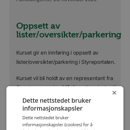
Oppsett av
lister/oversikter/parkering
Kurset gir en innføring i oppsett av
lister/oversikter/parkering i Styreportalen.
Kurset vil bli holdt av en representant fra
Styret.com og du vil få tilsendt en lenke til
×
kurset samme dagen som kurset holdes.
Dette nettstedet bruker
informasjonskapsler
Påmeldingsfristen har passert.
Dette nettstedet bruker
informasjonskapsler (cookies) for å