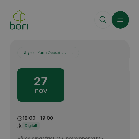
Hopp
til
hovedinnhold
Styret
Kurs
Oppsett av lister/oversikter/parkering
27
nov
18:00 - 19:00
Digitalt
Påmeldingsfrist:
26. november 2025