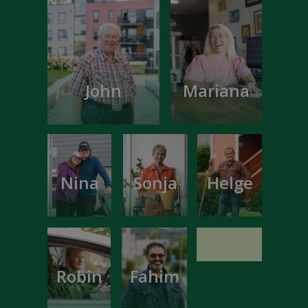
John
Mariana
Nina
Sonja
Helge
Robin
Fahim