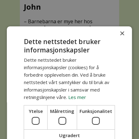
John
– Barnebarna er mye her hos
oss. Også drar vi til dem for å
×
spise taco hver fredag klokken
Dette nettstedet bruker
16. Det betyr alt å ha nærmeste
familie i umiddelbar nærhet.
informasjonskapsler
Dette nettstedet bruker
informasjonskapsler (cookies) for å
forbedre opplevelsen din. Ved å bruke
nettstedet vårt samtykker du til bruk av
informasjonskapsler i samsvar med
retningslinjene våre.
Les mer
Ytelse
Målretting
Funksjonalitet
Ugradert