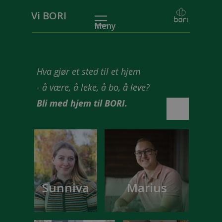
Vi BORI
Meny
Hva gjør et sted til et hjem
- å være, å leke, å bo, å leve?
Bli med hjem til BORI.
Sunniva
Marius