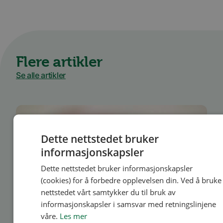
Flere artikler
Se alle artikler
Dette nettstedet bruker
informasjonskapsler
Dette nettstedet bruker informasjonskapsler
(cookies) for å forbedre opplevelsen din. Ved å bruke
nettstedet vårt samtykker du til bruk av
informasjonskapsler i samsvar med retningslinjene
Medlem
våre.
Les mer
Gavetips til dåp og