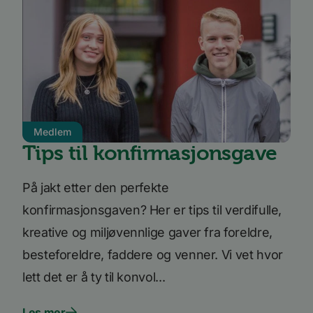
infor
Corporation
brukes
.linkedin.com
besøke
releva
kan pr
basert
besøk
prefer
li_sugr
3 måneder
LinkedIn
.linkedin.com
VISITOR_INFO1_LIVE
5 måneder
Denn
Google LLC
Medlem
4 uker
infor
.youtube.com
er sat
Tips til konfirmasjonsgave
å hold
bruker
Youtu
inneby
På jakt etter den perfekte
den ka
om be
konfirmasjonsgaven? Her er tips til verdifulle,
nettst
nye el
kreative og miljøvennlige gaver fra foreldre,
versjo
Youtu
grense
besteforeldre, faddere og venner. Vi vet hvor
li_gc
5 måneder
Brukes 
LinkedIn
lett det er å ty til konvol...
4 uker
gjeste
Corporation
bruk 
.linkedin.com
inform
Les mer
til ikk