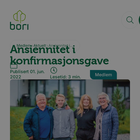
Hopp
til
hovedinnhold
Ansiennitet i
Medlem
Aktuelt
Ansiennitet i konfirmasjonsgave
konfirmasjonsgave
Publisert 01. jun.
Medlem
2022
Lesetid: 3 min.