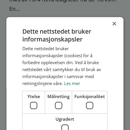
En...
×
Les mer
Dette nettstedet bruker
informasjonskapsler
Dette nettstedet bruker
informasjonskapsler (cookies) for å
forbedre opplevelsen din. Ved å bruke
nettstedet vårt samtykker du til bruk av
informasjonskapsler i samsvar med
retningslinjene våre.
Les mer
Medlem
Smestadtunet trinn 2 i
Ytelse
Målretting
Funksjonalitet
Rælingen - BORI-
medlemmer benytt dere av
forkjøpsretten!
Ugradert