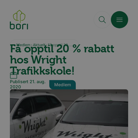
Hopp
til
hovedinnhold
Få opptil 20 % rabatt
Medlem
Aktuelt
Få opptil 20 % rabatt hos Wright Trafikkskole!
hos Wright
Trafikkskole!
Publisert 21. aug.
Medlem
2020