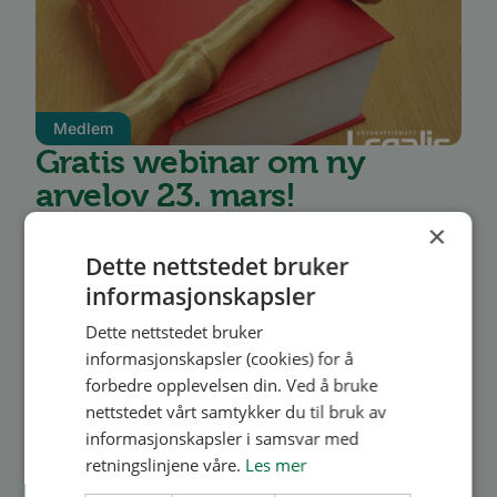
Medlem
Gratis webinar om ny
arvelov 23. mars!
×
Vi har gleden av å invitere til gratis webinar om
Dette nettstedet bruker
tema «Ny arvelov», med vår
informasjonskapsler
samarbeidspartner advokatfirmaet Legalis.
Dette nettstedet bruker
Advokatene Ina Wildeng Hodt og Helene
informasjonskapsler (cookies) for å
forbedre opplevelsen din. Ved å bruke
Myrold vil gi en innføring i ny arv...
nettstedet vårt samtykker du til bruk av
informasjonskapsler i samsvar med
Les mer
retningslinjene våre.
Les mer