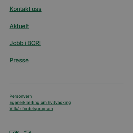
som fo
sannti
Kontakt oss
tredje
bcookie
11
Dette e
Microsoft
måneder 4
MSN-pa
Aktuelt
Corporation
uker
inform
.linkedin.com
for del
innhol
nettste
Jobb i BORI
medier
Presse
Personvern
Egenerklærling om hvitvasking
Vilkår fordelsprogram