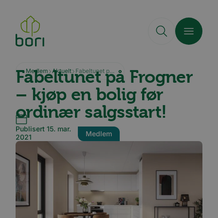
Hopp
til
hovedinnhold
Fabeltunet på Frogner
Medlem
Aktuelt
Fabeltunet på Frogner – kjøp en bolig før ordinær salgsstart!
– kjøp en bolig før
ordinær salgsstart!
Publisert 15. mar.
Medlem
2021