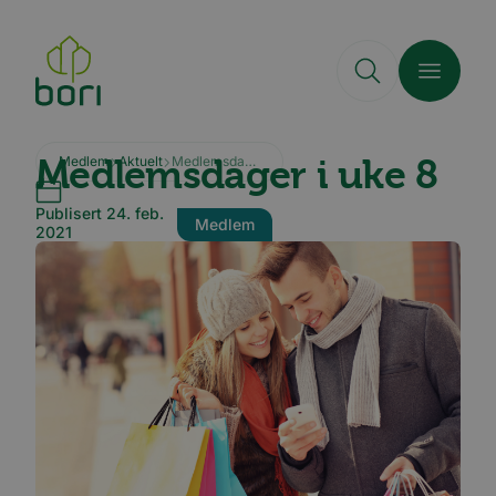
Hopp
til
hovedinnhold
Medlemsdager i uke 8
Medlem
Aktuelt
Medlemsdager i uke 8
Publisert 24. feb.
Medlem
2021