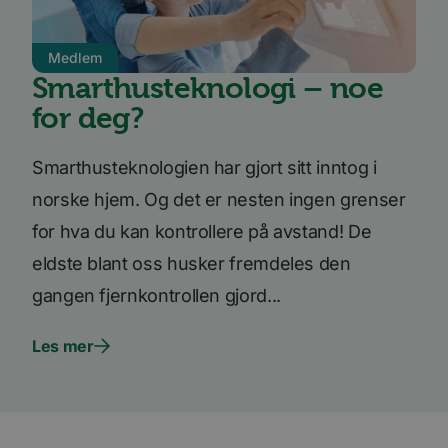
på nett
nettste
UserMatchHistory
1 måned
Denne
LinkedIn
Medlem
inform
Corporation
brukes 
.linkedin.com
Smarthusteknologi – noe
besøke
releva
for deg?
kan pr
basert
besøke
prefera
Smarthusteknologien har gjort sitt inntog i
li_sugr
3 måneder
LinkedIn
norske hjem. Og det er nesten ingen grenser
.linkedin.com
for hva du kan kontrollere på avstand! De
VISITOR_INFO1_LIVE
5 måneder
Denne
Google LLC
4 uker
inform
.youtube.com
er satt
eldste blant oss husker fremdeles den
å holde
brukerp
gangen fjernkontrollen gjord...
Youtub
innebyg
den ka
om bes
Les mer
nettst
nye ell
versjo
Youtub
grenses
li_gc
5 måneder
Brukes 
LinkedIn