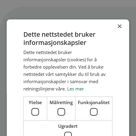
Flere artikler
×
Dette nettstedet bruker
Se alle artikler
informasjonskapsler
Dette nettstedet bruker
informasjonskapsler (cookies) for å
forbedre opplevelsen din. Ved å bruke
nettstedet vårt samtykker du til bruk av
informasjonskapsler i samsvar med
retningslinjene våre.
Les mer
Ytelse
Målretting
Funksjonalitet
Medlem
Styret
På tide å sjekke rørene?
Ugradert