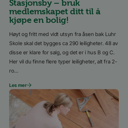
Stasjonsby – bruk
_ga_SK0CXE3F39
.bori.no
1 år 1
Denne
medlemskapet ditt til å
måned
informasjonskapsele
brukes av Google Ana
kjøpe en bolig!
for å opprettholde
økttilstanden.
_ga
1 år 1
Dette
Google
Høyt og fritt med vidt utsyn fra åsen bak Luhr
måned
informasjonskapseln
LLC
er knyttet til Google
.bori.no
Skole skal det bygges ca 290 leiligheter. 48 av
Universal Analytics -
en betydelig oppdate
Googles mer brukte
disse er klare for salg, og det er i hus B og C.
analysetjeneste. De
informasjonskapsele
Her vil du finne flere typer leiligheter, alt fra 2-
brukes til å skille uni
brukere ved å tilordn
ro...
tilfeldig generert n
som en klientidentifi
Google
Den er inkludert i hv
Privacy Policy
sideforespørsel på et
Les mer
nettsted og brukes ti
beregne besøkende, 
kampanjedata for
nettstedsanalyserap
Forsørger
/
Forsørger
/
Navn
Navn
Utløpsdato
Utløpsdato
Beskrivelse
Beskrivels