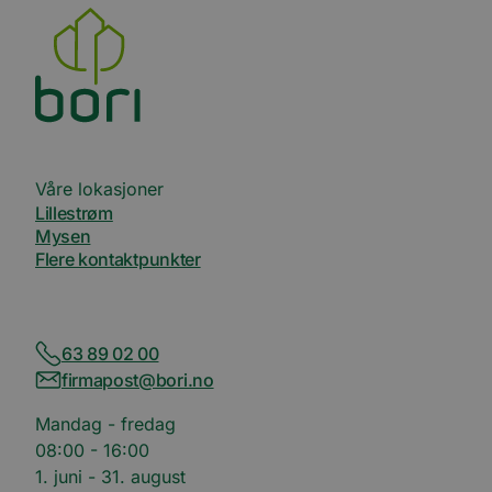
nettste
medier
Våre lokasjoner
Lillestrøm
Mysen
Flere kontaktpunkter
63 89 02 00
firmapost@bori.no
Mandag - fredag
08:00 - 16:00
1. juni - 31. august