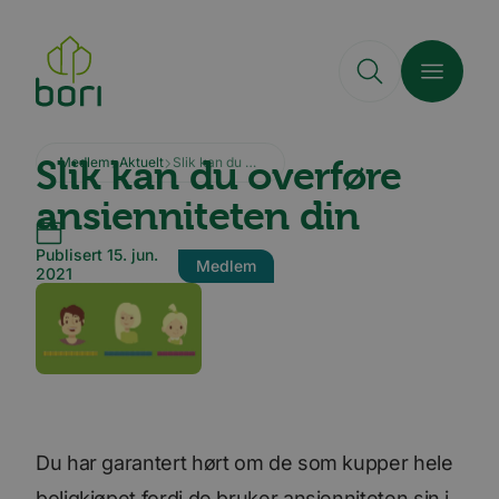
Hopp
til
hovedinnhold
Slik kan du overføre
Medlem
Aktuelt
Slik kan du overføre ansienniteten din
ansienniteten din
Publisert 15. jun.
Medlem
2021
Du har garantert hørt om de som kupper hele
boligkjøpet fordi de bruker ansienniteten sin i