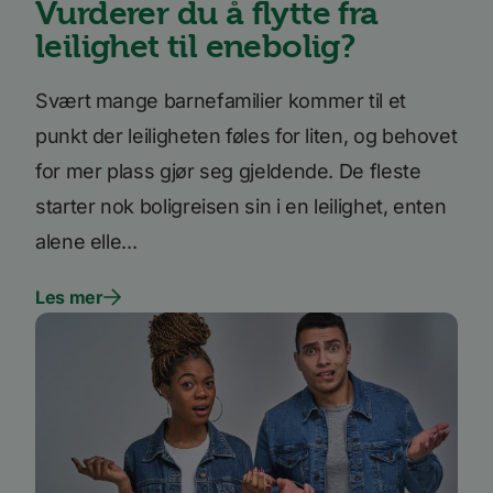
Vurderer du å flytte fra
nettste
leilighet til enebolig?
UserMatchHistory
1 måned
Denne
LinkedIn
inform
Corporation
brukes 
.linkedin.com
besøke
Svært mange barnefamilier kommer til et
releva
kan pr
basert
punkt der leiligheten føles for liten, og behovet
besøke
prefera
for mer plass gjør seg gjeldende. De fleste
li_sugr
3 måneder
LinkedIn
starter nok boligreisen sin i en leilighet, enten
.linkedin.com
alene elle...
VISITOR_INFO1_LIVE
5 måneder
Denne
Google LLC
4 uker
inform
.youtube.com
er satt
å holde
Les mer
brukerp
Youtub
innebyg
den ka
om bes
nettst
nye ell
versjo
Youtub
grenses
li_gc
5 måneder
Brukes 
LinkedIn
4 uker
gjesten
Corporation