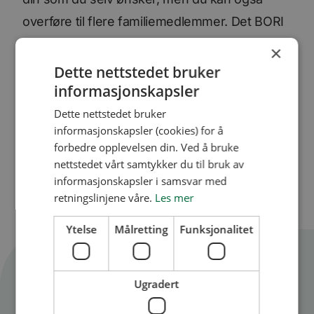
overføre til flere familiemedlemmer. Det BORI
har gjort er altså å gi deg muligheten til å
×
fordele ansienniteten din, slik det passer deg
Dette nettstedet bruker
informasjonskapsler
og familien din best.
(PS: Muligheten for fordeling gjelder ikke for
Dette nettstedet bruker
informasjonskapsler (cookies) for å
boende medlemmer)
forbedre opplevelsen din. Ved å bruke
nettstedet vårt samtykker du til bruk av
informasjonskapsler i samsvar med
retningslinjene våre.
Les mer
Ytelse
Målretting
Funksjonalitet
Flere artikler
Ugradert
Se alle artikler