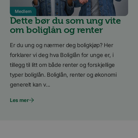
bruk a
.linkedin.com
inform
Medlem
til ikk
formål
Dette bør du som ung vite
YSC
Sesjon
Denne
Google LLC
om boliglån og renter
inform
.youtube.com
er satt
å spore
inneby
Er du ung og nærmer deg boligkjøp? Her
AnalyticsSyncHistory
1 måned
Brukes 
LinkedIn
forklarer vi deg hva Boliglån for unge er, i
inform
Corporation
tidspun
.linkedin.com
tillegg til litt om både renter og forskjellige
synkro
lms_ana
for bru
typer boliglån. Boliglån, renter og økonomi
angitt
generelt kan v...
_fbp
3 måneder
Brukt 
Meta Platform
å lever
Inc.
reklam
.bori.no
som fo
Les mer
sannti
tredje
bcookie
11
Dette e
Microsoft
måneder 4
MSN-pa
Corporation
uker
inform
.linkedin.com
for del
innhol