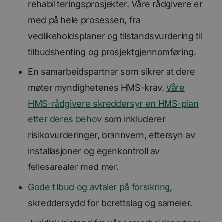
Ytelse
Målretting
Funksjonalitet
rehabiliteringsprosjekter. Våre rådgivere er
Ugradert
med på hele prosessen, fra
Ytelsescookies brukes til å se hvordan besøkende
vedlikeholdsplaner og tilstandsvurdering til
bruker nettstedet, f.eks. analytiske
informasjonskapsler. Disse informasjonskapslene
tilbudshenting og prosjektgjennomføring.
kan ikke brukes til å direkte identifisere en bestemt
besøkende.
En samarbeidspartner som sikrer at dere
Forsørger
Navn
Utløpsdato
Beskrivelse
møter myndighetenes HMS-krav.
Våre
/
Domene
HMS-rådgivere skreddersyr en HMS-plan
_ga_SK0CXE3F39
.bori.no
1 år 1
Denne
måned
informasjonskapsele
brukes av Google Ana
etter deres behov
som inkluderer
for å opprettholde
økttilstanden.
risikovurderinger, brannvern, ettersyn av
_ga
1 år 1
Dette
Google
installasjoner og egenkontroll av
måned
informasjonskapseln
LLC
er knyttet til Google
.bori.no
fellesarealer med mer.
Universal Analytics -
en betydelig oppdate
Googles mer brukte
Gode tilbud og avtaler på forsikring
,
analysetjeneste. De
informasjonskapsele
brukes til å skille uni
skreddersydd for borettslag og sameier.
brukere ved å tilordn
tilfeldig generert n
som en klientidentifi