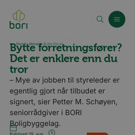
Hopp
til
hovedinnhold
Bytte forretningsfører?
Styret
Aktuelt
Bytte forretningsfører? Det er enklere enn du tror
Det er enklere enn du
tror
– Mye av jobben til styreleder er
egentlig gjort når tilbudet er
signert, sier Petter M. Schøyen,
seniorrådgiver i BORI
Boligbyggelag.
Publisert 19. aug.