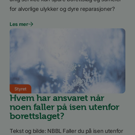
for alvorlige ulykker og dyre reparasjoner?
_fbp
3 måneder
Brukt 
Meta Platform
å lever
Inc.
reklam
.bori.no
som fo
Les mer
sannti
tredje
bcookie
11
Dette e
Microsoft
måneder 4
MSN-pa
Corporation
uker
inform
.linkedin.com
for del
innhol
nettste
medier
Styret
Hvem har ansvaret når
noen faller på isen utenfor
borettslaget?
Tekst og bilde: NBBL Faller du på isen utenfor