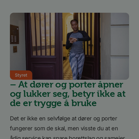
å holde
brukerp
Youtub
innebyg
den ka
om bes
nettst
nye ell
versjo
Youtub
grenses
li_gc
5 måneder
Brukes 
LinkedIn
4 uker
gjesten
Corporation
bruk a
.linkedin.com
inform
til ikk
Styret
formål
– At dører og porter åpner
YSC
Sesjon
Denne
Google LLC
inform
.youtube.com
og lukker seg, betyr ikke at
er satt
å spore
de er trygge å bruke
inneby
AnalyticsSyncHistory
1 måned
Brukes 
LinkedIn
inform
Corporation
Det er ikke en selvfølge at dører og porter
tidspun
.linkedin.com
synkro
fungerer som de skal, men visste du at en
lms_ana
for bru
årlig service kan spare borettslag og sameier
angitt