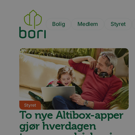
Hopp
til
hovedinnhold
Bolig
Medlem
Styret
Styret
To nye Altibox-apper
gjør hverdagen