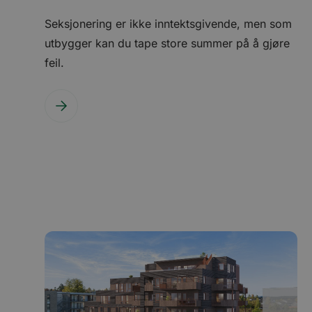
VISITOR_INFO1_LIV
Seksjonering er ikke inntektsgivende, men som
utbygger kan du tape store summer på å gjøre
li_gc
feil.
YSC
AnalyticsSyncHisto
_fbp
bcookie