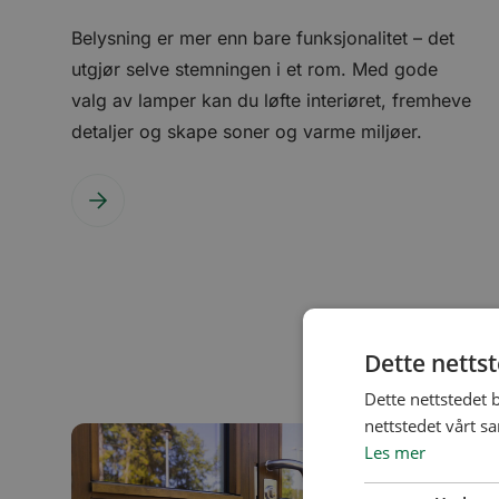
Belysning er mer enn bare funksjonalitet – det
utgjør selve stemningen i et rom. Med gode
valg av lamper kan du løfte interiøret, fremheve
detaljer og skape soner og varme miljøer.
Dette netts
Dette nettstedet 
nettstedet vårt s
Les mer