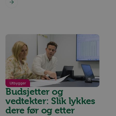
Beskrivelse
teplanlegger som
 at
dIn, for å spore
teplanlegger som
 at
 som sørger for at
u-dokumenter som er
s av Quantserve for
søkende på
Utbygger
Budsjetter og
e besøkende slik at
rt på den
vedtekter: Slik lykkes
dere før og etter