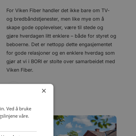
For Viken Fiber handler det ikke bare om TV-
og bredbåndstjenester, men like mye om å
skape gode opplevelser, være til stede og
gjøre hverdagen litt enklere – både for styret og
beboerne. Det er nettopp dette engasjementet
for gode relasjoner og en enklere hverdag som
gjør at vi i BORI er stolte over samarbeidet med
Viken Fiber.
×
in. Ved å bruke
slinjene våre.