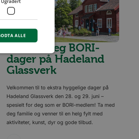
Ugradert
GODTA ALLE
Medlem
Få med deg BORI-
dager på Hadeland
Glassverk
isse
Velkommen til to ekstra hyggelige dager på
Hadeland Glassverk den 28. og 29. juni –
spesielt for deg som er BORI-medlem! Ta med
r å opprettholde
deg familie og venner til en helg fylt med
rsal Analytics - som
aktiviteter, kunst, dyr og gode tilbud.
tjeneste. Denne
tilordne et tilfeldig
rt i hver
kende, økt- og