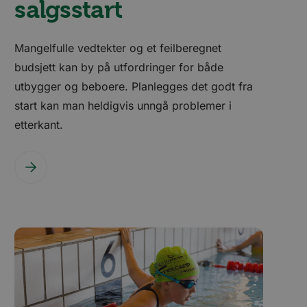
salgsstart
be for å holde
videoer innebygd i
de på nettstedet
ube-grensesnittet.
Mangelfulle vedtekter og et feilberegnet
av
budsjett kan by på utfordringer for både
utbygger og beboere. Planlegges det godt fra
be for å spore
start kan man heldigvis unngå problemer i
etterkant.
 for synkronisering
itte landene
 reklameprodukter
sannonsører
kapsel for deling av