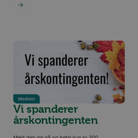
Medlem
Vi spanderer
årskontingenten
Meld deg inn nå og betal kun kr 300.