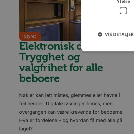
Ytelse
VIS DETALJER
Styret
Elektronisk dørlås:
Trygghet og
valgfrihet for alle
beboere
Ytelsescookies brukes
informasjonskapslene 
Navn
Nøkler kan lett mistes, glemmes eller havne i
_ga_SK0CXE3F39
feil hender. Digitale løsninger finnes, men
overgangen kan være krevende for beboerne.
_ga
Hva er fordelene – og hvordan få med alle på
laget?