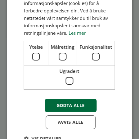
informasjonskapsler (cookies) for å
forbedre opplevelsen din. Ved å bruke
Medlem
Styret
nettstedet vårt samtykker du til bruk av
Overgang til eFaktura 2.0
informasjonskapsler i samsvar med
retningslinjene våre.
Les mer
Vi har gått over til eFaktura 2.0. Dette kan føre
Ytelse
Målretting
Funksjonalitet
til endringer for deg som mottar krav om
felleskostnader. Fakturaene og kravene går
nå til den som er registret i våre systemer
Ugradert
som kontaktperson...
Les mer
GODTA ALLE
AVVIS ALLE
VIS DETALJER