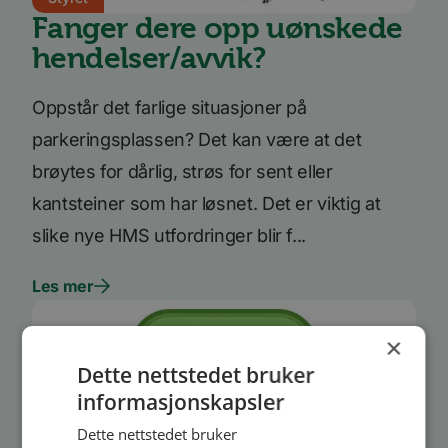
Fanger dere opp uønskede
hendelser/avvik?
Oppstår det farlige situasjoner på
parkeringsplassen? Det kan være at det
brøytes for dårlig, strøs for sent eller
kantsteiner som har løsnet. Det er viktig at
slike nye HMS utfordringer blir f...
Les mer
×
Dette nettstedet bruker
informasjonskapsler
Dette nettstedet bruker