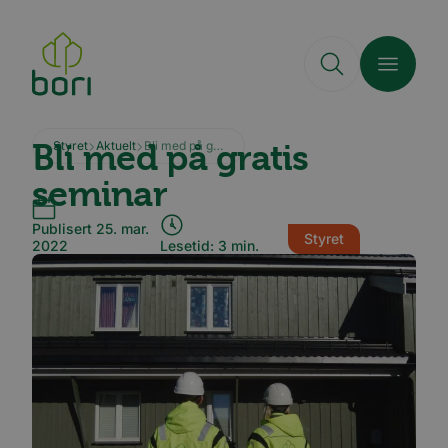
Hopp
til
hovedinnhold
Bli med på gratis
Styret
Aktuelt
Bli med på gratis seminar
seminar
Publisert 25. mar.
Styret
2022
Lesetid: 3 min.