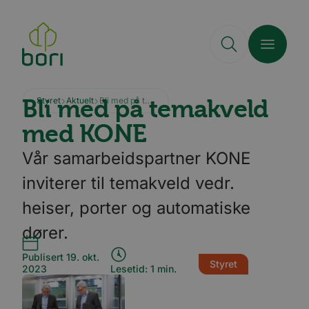
Hopp
til
hovedinnhold
Bli med på temakveld
Styret
Aktuelt
Bli med på temakveld med KONE
med KONE
Vår samarbeidspartner KONE
inviterer til temakveld vedr.
heiser, porter og automatiske
dører.
Publisert 19. okt.
Styret
2023
Lesetid: 1 min.