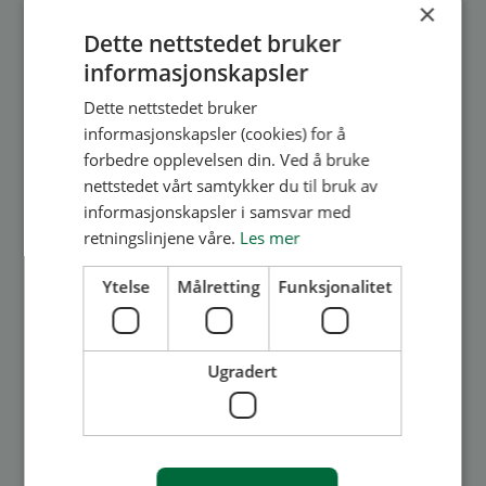
Les mer
×
Dette nettstedet bruker
informasjonskapsler
Dette nettstedet bruker
informasjonskapsler (cookies) for å
forbedre opplevelsen din. Ved å bruke
nettstedet vårt samtykker du til bruk av
informasjonskapsler i samsvar med
Styret
retningslinjene våre.
Les mer
Meld deg på gratis HMS-
Ytelse
Målretting
Funksjonalitet
seminar
Lurer du på styrets ansvar eller ditt individuelle
Ugradert
ansvar som styremedlem når det kommer til
HMS; Kom og hør hva Advokatfirmaet Ræder
Bing sier om dette.