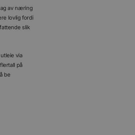
lag av næring
e lovlig fordi
attende slik
utleie via
lertall på
 å be