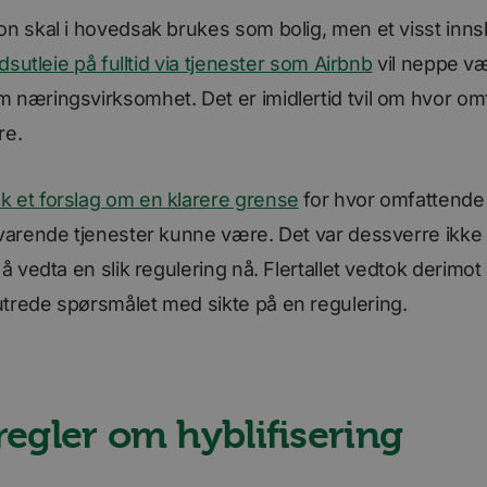
on skal i hovedsak brukes som bolig, men et visst inns
dsutleie på fulltid via tjenester som Airbnb
vil neppe vær
 næringsvirksomhet. Det er imidlertid tvil om hvor omf
re.
 et forslag om en klarere grense
for hvor omfattende 
svarende tjenester kunne være. Det var dessverre ikke f
 å vedta en slik regulering nå. Flertallet vedtok derimot
trede spørsmålet med sikte på en regulering.
regler om hyblifisering