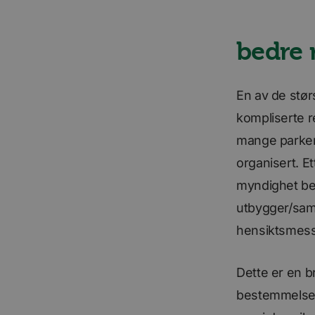
VISITOR_INFO1_LIV
bedre 
li_gc
En av de stør
YSC
kompliserte r
AnalyticsSyncHisto
mange parker
organisert. E
_fbp
myndighet beg
utbygger/same
bcookie
hensiktsmess
Dette er en b
bestemmelse s