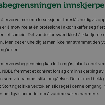
kampanjedata for nettstedsanalyserapportene.
sbegrensningen innskjerpe
Google Privacy Policy
sørger
/
Utløpsdato
Beskrivelse
å erverve mer enn to seksjoner foreslås heldigvis opp
mene
Forsørger
/
Domene
Utløpsdato
Forsørger
/
Utløpsdato
Beskrivelse
30
Denne informasjonskapselen er knyttet til Calendly, en mø
1 år 1 måned
ipe Inc.
Stripe
er å motvirke at én profesjonell aktør skaffer seg fler
Domene
minutter
noen nettsteder benytter. Denne informasjonskapselen gjør
w.bori.no
m.stripe.com
møteplanleggeren kan fungere på nettstedet.
11
Brukt av den sosiale nettverkstjenesten, Linke
LinkedIn
r i et sameie. Det var derfor svært klokt å ikke fjerne
ions
www.bori.no
Sesjon
måneder 4
bruken av innebygde tjenester.
Corporation
1 år
Denne informasjonskapselen er knyttet til Calendly, en mø
ipe Inc.
uker
.www.linkedin.com
 Men det er uheldig at man ikke har strammet den ytt
noen nettsteder benytter. Denne informasjonskapselen gjør
w.bori.no
møteplanleggeren kan fungere på nettstedet.
1 dag
Dette er en Microsoft MSN-informasjonskapsel
Microsoft
omgåelser.
dette nettstedet fungerer riktig.
Corporation
.linkedin.com
5 måneder
Gjenkjenner brukerens enhet og hvilke Issu
Issuu Inc.
m ervervsbegrensning kan lett omgås, blant annet ved
4 uker
lest.
.issuu.com
. NBBL fremmet et konkret forslag om innskjerping av
1 år 1
Denne informasjonskapselen leveres vanligvi
Quality Unit LLC
måned
å spore anonym informasjon om hvordan be
.quantserve.com
nettstedet bruker nettstedet.
 som ville rammet slike omgåelser. Det er med beklag
1 måned
Denne informasjonskapselen brukes til å spor
LinkedIn
t Stortinget ikke vedtok en slik regel i denne omgang,
mer relevante annonser kan presenteres base
Corporation
besøkendes preferanser.
.linkedin.com
er heldigvis anmodet om å vurdere saken nærmere.
3 måneder
LinkedIn
.linkedin.com