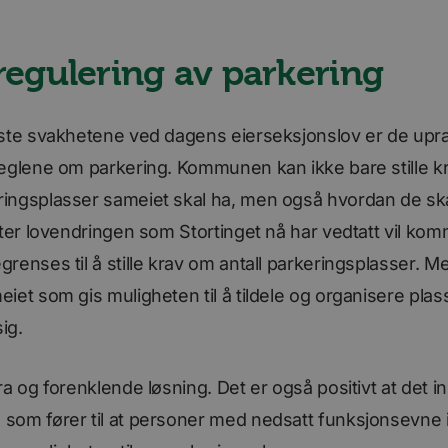
E
5 måneder
Denne informasjonskapselen er satt av Youtu
Google LLC
4 uker
oversikt over brukerpreferanser for Youtube-
.youtube.com
nettsteder; den kan også avgjøre om besøken
bruker den nye eller gamle versjonen av Yout
regulering av parkering
5 måneder
Brukes til å lagre gjestenes samtykke til bruk 
LinkedIn
4 uker
informasjonskapsler til ikke-vesentlige formål
Corporation
.linkedin.com
ste svakhetene ved dagens eierseksjonslov er de upra
Sesjon
Denne informasjonskapselen er satt av YouTu
Google LLC
visninger av innebygde videoer.
.youtube.com
eglene om parkering. Kommunen kan ikke bare stille k
ry
1 måned
Brukes til å lagre informasjon om tidspunktet
LinkedIn
ingsplasser sameiet skal ha, men også hvordan de sk
med lms_analytics cookie for brukere i de ang
Corporation
.linkedin.com
tter lovendringen som Stortinget nå har vedtatt vil k
3 måneder
Brukt av Facebook for å levere en serie med
Meta Platform
renses til å stille krav om antall parkeringsplasser. M
som for eksempel sanntidsbud fra tredjepart
Inc.
.bori.no
iet som gis muligheten til å tildele og organisere pla
11
Dette er en Microsoft MSN-parts informasjons
Microsoft
måneder 4
innholdet på nettstedet via sosiale medier.
Corporation
ig.
uker
.linkedin.com
ra og forenklende løsning. Det er også positivt at det i
om fører til at personer med nedsatt funksjonsevne i