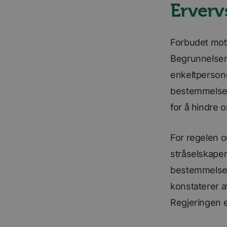
Erverv
For
Navn
Forbudet mot 
Navn
Do
Navn
__stripe_sid
m
Str
Begrunnelsen 
.ww
bscookie
enkeltpersone
_consentr_permiss
__stripe_mid
Str
bestemmelsen.
.ww
lidc
for å hindre 
iutk
For regelen o
stråselskaper
mc
bestemmelsen
UserMatchHistory
konstaterer a
Regjeringen 
li_sugr