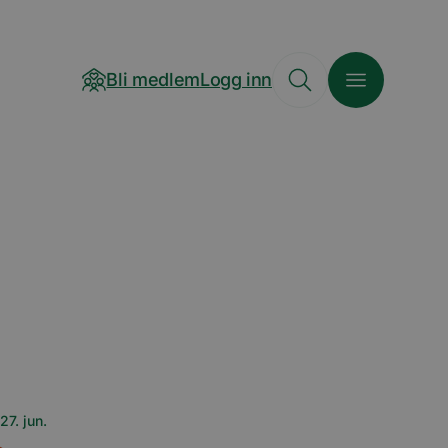
Bli medlem
Logg inn
27. jun.