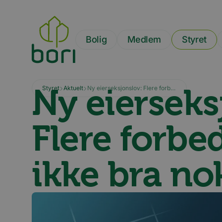
Hopp
til
hovedinnhold
Bolig
Medlem
Styret
Ny eierseks
Styret
Aktuelt
Ny eierseksjonslov: Flere forbedringer, men ikke bra nok
Flere forbe
ikke bra no