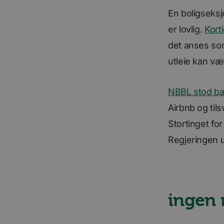
En boligseksj
er lovlig.
Korti
det anses som
utleie kan væ
NBBL stod bak
Airbnb og til
Stortinget for
Regjeringen u
ingen 