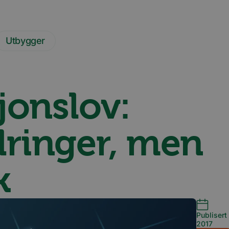
Utbygger
jonslov:
dringer, men
k
Publisert 
2017