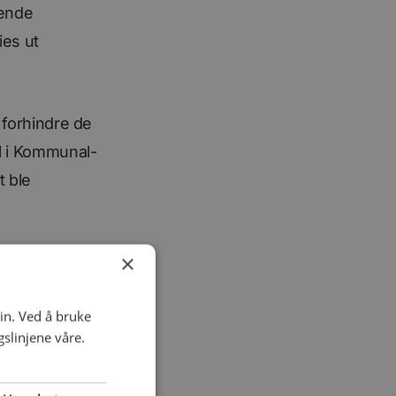
tende
ies ut
å forhindre de
ll i Kommunal-
t ble
×
in. Ved å bruke
slinjene våre.
e å