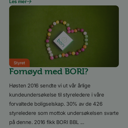
Les mer
måned
inform
.quantserve.com
leveres
Quants
spore 
inform
hvorda
på nett
nettste
UserMatchHistory
1 måned
Denne
LinkedIn
inform
Corporation
brukes 
.linkedin.com
besøke
releva
kan pr
Styret
basert
besøke
Fornøyd med BORI?
prefera
li_sugr
3 måneder
LinkedIn
.linkedin.com
Høsten 2016 sendte vi ut vår årlige
VISITOR_INFO1_LIVE
5 måneder
Denne
Google LLC
kundeundersøkelse til styreledere i våre
4 uker
inform
.youtube.com
er satt
forvaltede boligselskap. 30% av de 426
å holde
brukerp
styreledere som mottok undersøkelsen svarte
Youtub
innebyg
den ka
på denne. 2016 fikk BORI BBL ...
om bes