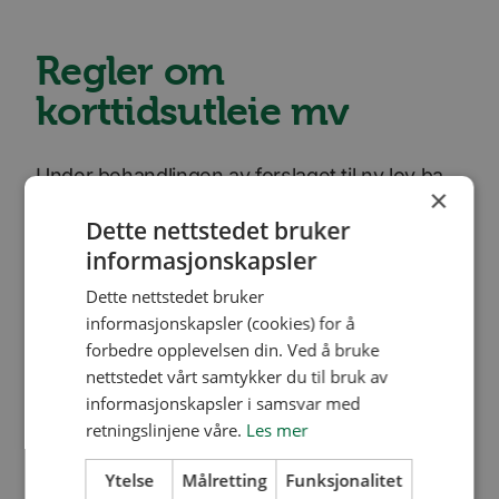
Regler om
korttidsutleie mv
Under behandlingen av forslaget til ny lov ba
×
Stortinget departementet om å komme tilbake
Dette nettstedet bruker
med et forslag til regler som kan regulere
informasjonskapsler
adgangen til korttidsutleie i
Dette nettstedet bruker
eierseksjonssameier. Dette vil departementet
informasjonskapsler (cookies) for å
forbedre opplevelsen din. Ved å bruke
følge opp.
nettstedet vårt samtykker du til bruk av
informasjonskapsler i samsvar med
Les mer om endringene på regjeringen.no
retningslinjene våre.
Les mer
Ytelse
Målretting
Funksjonalitet