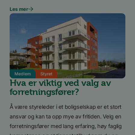
nettst
nye ell
Les mer
versjo
Youtub
grenses
li_gc
5 måneder
Brukes 
LinkedIn
4 uker
gjesten
Corporation
bruk a
.linkedin.com
inform
til ikk
formål
YSC
Sesjon
Denne
Google LLC
inform
.youtube.com
er satt
å spore
inneby
Medlem
Styret
Hva er viktig ved valg av
AnalyticsSyncHistory
1 måned
Brukes 
LinkedIn
inform
Corporation
forretningsfører?
tidspun
.linkedin.com
synkro
lms_ana
for bru
Å være styreleder i et boligselskap er et stort
angitt
_fbp
3 måneder
Brukt 
ansvar og kan ta opp mye av fritiden. Velg en
Meta Platform
å lever
Inc.
reklam
.bori.no
forretningsfører med lang erfaring, høy faglig
som fo
sannti