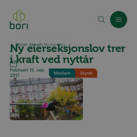
Hopp
til
hovedinnhold
Ny eierseksjonslov trer
Styret
Aktuelt
Ny eierseksjonslov trer i kraft ved nyttår
i kraft ved nyttår
Publisert 19. sep.
Medlem
Styret
2017